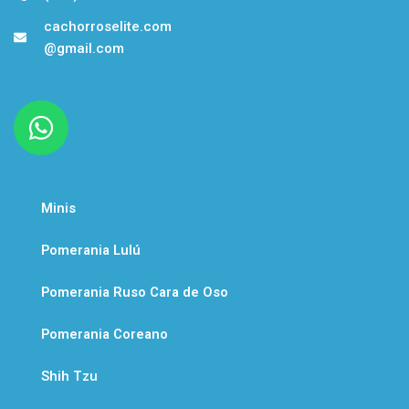
cachorroselite.com
@gmail.com
W
h
a
t
Minis
s
a
Pomerania Lulú
p
Pomerania Ruso Cara de Oso
p
Pomerania Coreano
Shih Tzu