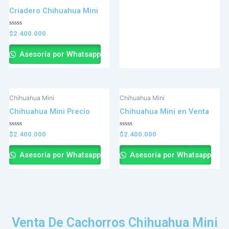
Criadero Chihuahua Mini
Valorado
$
2.400.000
en
0
de
Asesoría por Whatsapp
5
Chihuahua Mini
Chihuahua Mini
Chihuahua Mini Precio
Chihuahua Mini en Venta
Valorado
Valorado
$
2.400.000
$
2.400.000
en
en
0
0
de
de
Asesoría por Whatsapp
Asesoría por Whatsapp
5
5
Venta De Cachorros Chihuahua Mini