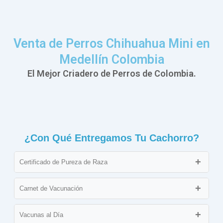
Venta de Perros Chihuahua Mini en
Medellín Colombia
El Mejor Criadero de Perros de Colombia.
¿Con Qué Entregamos Tu Cachorro?
Certificado de Pureza de Raza
Documento que avala que el cachorro cumple con los
estándares de su raza, asegurando su linaje.
Carnet de Vacunación
Expedido por un veterinario, garantizando que el cachorro ha
sido examinado y se encuentra en óptimo estado de salud.
Vacunas al Día