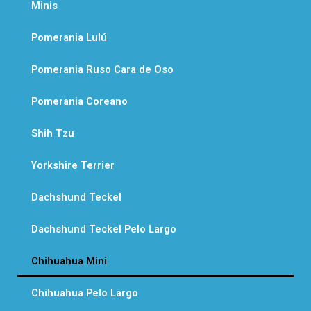
Minis
s
a
Pomerania Lulú
p
Pomerania Ruso Cara de Oso
p
Pomerania Coreano
Shih Tzu
Yorkshire Terrier
Dachshund Teckel
Dachshund Teckel Pelo Largo
Chihuahua Mini
Chihuahua Pelo Largo