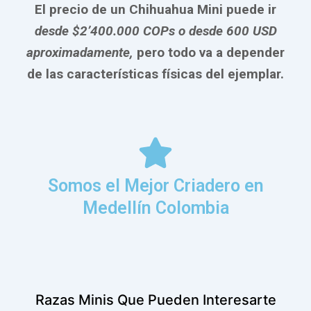
El precio de un Chihuahua Mini puede ir
desde $2’400.000 COPs o desde 600 USD
aproximadamente,
pero todo va a depender
de las características físicas del ejemplar.
Somos el Mejor Criadero en
Medellín Colombia
Minis
Minis
Yorkshire Terrier
Shih Tzu
Minis
Razas Minis Que Pueden Interesarte
Minis
Leer Más