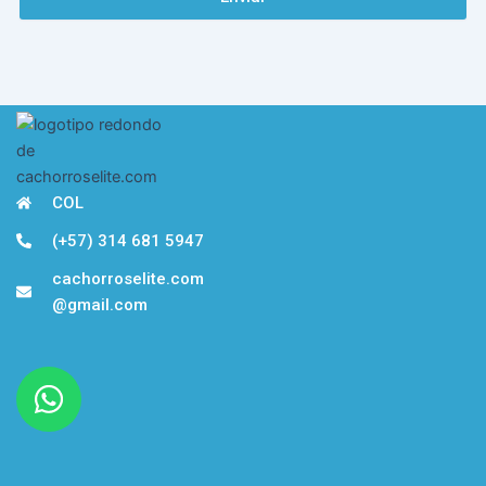
COL
(+57) 314 681 5947
cachorroselite.com
@gmail.com
W
h
a
t