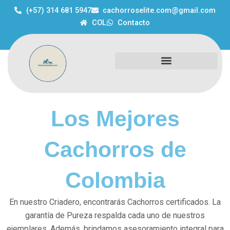
Ir
(+57) 314 681 5947
cachorroselite.com@gmail.com
al
COL
Contacto
contenido
Los Mejores
Cachorros de
Colombia
En nuestro Criadero, encontrarás Cachorros certificados. La
garantía de Pureza respalda cada uno de nuestros
ejemplares. Además, brindamos asesoramiento integral para