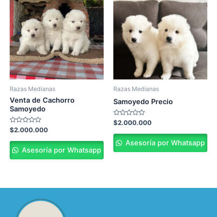
Razas Medianas
Razas Medianas
Venta de Cachorro
Samoyedo Precio
Samoyedo
Valorado
$
2.000.000
en
Valorado
$
2.000.000
0
en
de
0
Asesoría por Whatsapp
5
de
Asesoría por Whatsapp
5