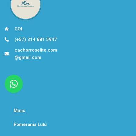
COL
(+57) 314 681 5947
cachorroselite.com
@gmail.com
W
h
a
t
Minis
s
a
Pomerania Lulú
p