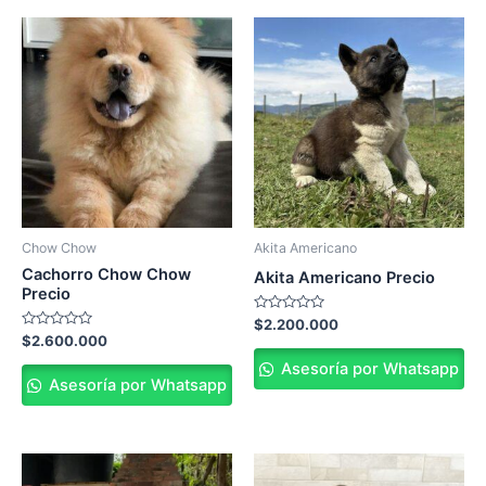
Chow Chow
Akita Americano
Cachorro Chow Chow
Akita Americano Precio
Precio
Valorado
$
2.200.000
en
Valorado
$
2.600.000
0
en
de
0
Asesoría por Whatsapp
5
de
Asesoría por Whatsapp
5