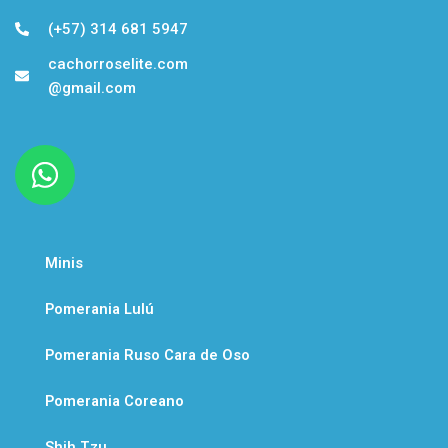
(+57) 314 681 5947
cachorroselite.com
@gmail.com
W
h
a
t
Minis
s
a
Pomerania Lulú
p
Pomerania Ruso Cara de Oso
p
Pomerania Coreano
Shih Tzu