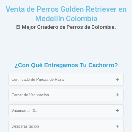
Venta de Perros Golden Retriever en
Medellín Colombia
El Mejor Criadero de Perros de Colombia.
¿Con Qué Entregamos Tu Cachorro?
Certificado de Pureza de Raza
Documento que avala que el cachorro cumple con los
estándares de su raza, asegurando su linaje.
Carnet de Vacunación
Expedido por un veterinario, garantizando que el cachorro ha
sido examinado y se encuentra en óptimo estado de salud.
Vacunas al Día
El cachorro se entrega con su calendario de vacunación
actualizado, asegurando que ha recibido las vacunas
Desparasitación