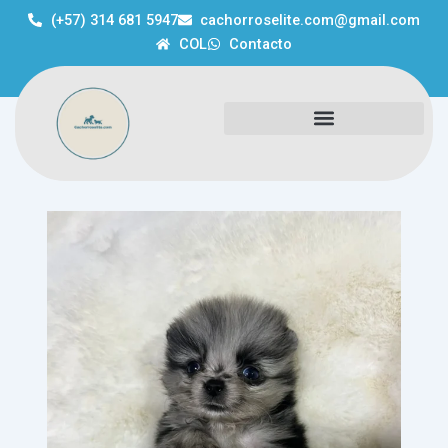
Ir
(+57) 314 681 5947
cachorroselite.com@gmail.com
al
COL
Contacto
contenido