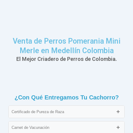
Venta de Perros Pomerania Mini
Merle en Medellín Colombia
El Mejor Criadero de Perros de Colombia.
¿Con Qué Entregamos Tu Cachorro?
Certificado de Pureza de Raza
Documento que avala que el cachorro cumple con los
estándares de su raza, asegurando su linaje.
Carnet de Vacunación