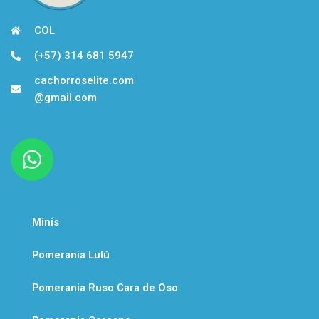
COL
(+57) 314 681 5947
cachorroselite.com
@gmail.com
W
h
a
t
Minis
s
a
Pomerania Lulú
p
Pomerania Ruso Cara de Oso
p