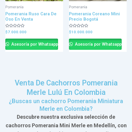
Pomerania
Pomerania
Pomerania Ruso Cara De
Pomerania Coreano Mini
Oso En Venta
Precio Bogotá
Valorado
Valorado
$
7.000.000
$
10.000.000
en
en
0
0
de
de
Asesoría por Whatsapp
Asesoría por Whatsapp
5
5
Venta De Cachorros Pomerania
Merle Lulú En Colombia
¿Buscas un cachorro Pomerania Miniatura
Merle en Colombia?
Descubre nuestra exclusiva selección de
cachorros Pomerania Mini Merle en Medellín, con