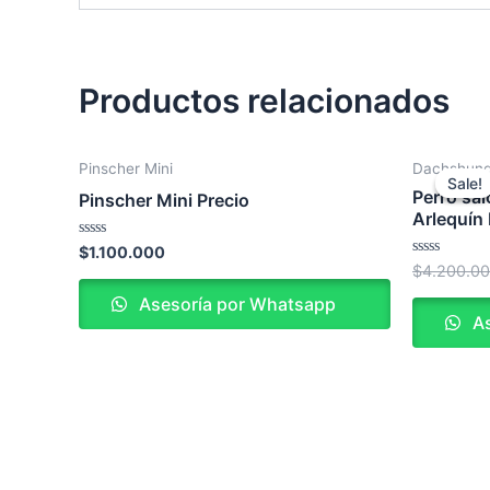
Productos relacionados
Pinscher Mini
Dachshund 
Sale!
Sale!
Perro sa
Pinscher Mini Precio
Arlequín 
Valorado
$
1.100.000
en
Valorado
$
4.200.0
0
en
de
0
Asesoría por Whatsapp
5
de
As
5