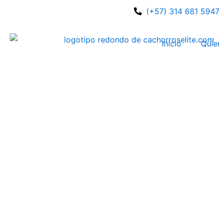
Ir
(+57) 314 681 594
al
contenido
Inicio
Quie