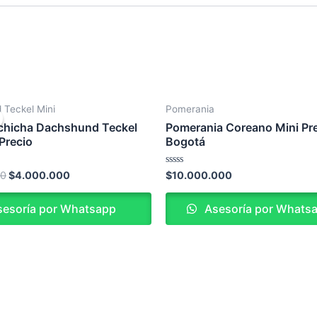
Original
Current
Teckel Mini
Pomerania
price
price
was:
is:
lchicha Dachshund Teckel
Pomerania Coreano Mini Pr
$4.200.000.
$4.000.000.
Precio
Bogotá
Valorado
00
$
4.000.000
$
10.000.000
en
0
de
esoría por Whatsapp
Asesoría por Whats
5