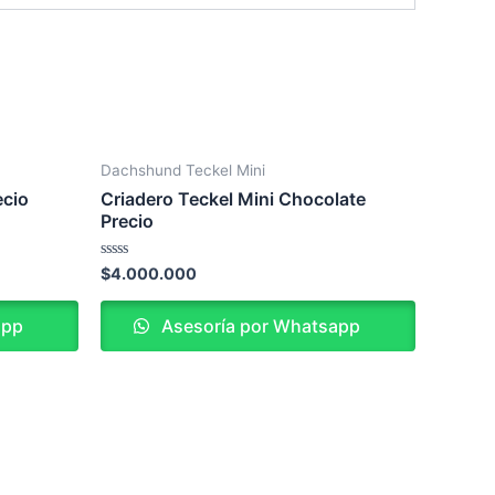
Dachshund Teckel Mini
ecio
Criadero Teckel Mini Chocolate
Precio
Valorado
$
4.000.000
en
0
de
app
Asesoría por Whatsapp
5