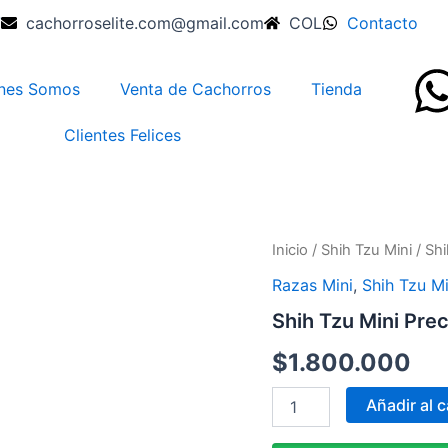
7
cachorroselite.com@gmail.com
COL
Contacto
nes Somos
Venta de Cachorros
Tienda
Clientes Felices
Shih
Inicio
/
Shih Tzu Mini
/ Shi
Tzu
Razas Mini
,
Shih Tzu Mi
Mini
Precio
Shih Tzu Mini Prec
Medellín
cantidad
$
1.800.000
Añadir al c