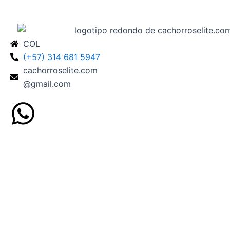
COL
(+57) 314 681 5947
cachorroselite.com
@gmail.com
W
h
a
t
s