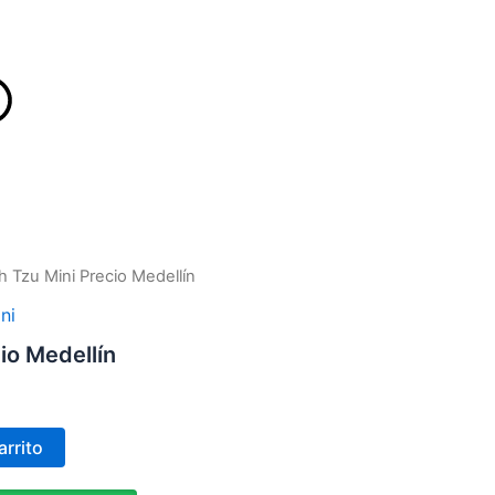
W
h
a
t
h Tzu Mini Precio Medellín
s
ni
io Medellín
a
p
arrito
p