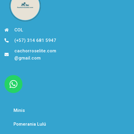
COL
(+57) 314 681 5947
cachorroselite.com
@gmail.com
W
h
a
t
Minis
s
a
Pomerania Lulú
p