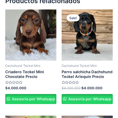
Productos relacionados
Original
Current
price
price
Sale!
Sale!
was:
is:
$4.200.000.
$4.000.
Dachshund Teckel Mini
Dachshund Teckel Mini
Criadero Teckel Mini
Perro salchicha Dachshund
Chocolate Precio
Teckel Arlequín Precio
Valorado
Valorado
$
4.000.000
$
4.200.000
$
4.000.000
en
en
0
0
de
de
Asesoría por Whatsapp
Asesoría por Whatsapp
5
5