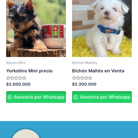
Razas Mini
Bichón Maltés
Yorkshire Mini precio
Bichón Maltés en Venta
Valorado
Valorado
$
2.000.000
$
2.300.000
en
en
0
0
de
de
Asesoría por Whatsapp
Asesoría por Whatsapp
5
5