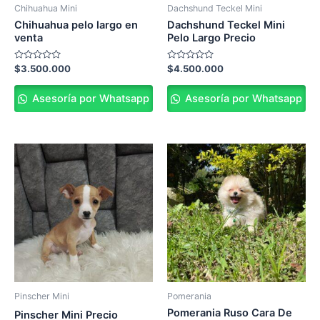
Chihuahua Mini
Dachshund Teckel Mini
Chihuahua pelo largo en
Dachshund Teckel Mini
venta
Pelo Largo Precio
Valorado
Valorado
$
3.500.000
$
4.500.000
en
en
0
0
de
de
Asesoría por Whatsapp
Asesoría por Whatsapp
5
5
Pinscher Mini
Pomerania
Pomerania Ruso Cara De
Pinscher Mini Precio