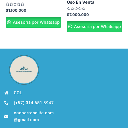
Oso En Venta
Valorado
$
1.100.000
en
Valorado
$
7.000.000
0
en
de
0
Asesoría por Whatsapp
5
de
Asesoría por Whatsapp
5
COL
(+57) 314 681 5947
cachorroselite.com
@gmail.com