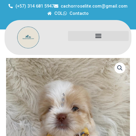
Ir
(+57) 314 681 5947
cachorroselite.com@gmail.com
al
COL
Contacto
contenido
Criadero
Shitzu
Mini
Medellín
cantidad