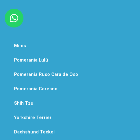
W
h
a
t
Minis
s
a
Pomerania Lulú
p
Pomerania Ruso Cara de Oso
p
Pomerania Coreano
Shih Tzu
Yorkshire Terrier
Dachshund Teckel