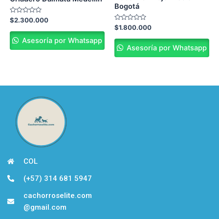
Bogotá
Valorado
$
2.300.000
en
Valorado
$
1.800.000
0
en
de
0
Asesoría por Whatsapp
5
de
Asesoría por Whatsapp
5
COL
(+57) 314 681 5947
cachorroselite.com
@gmail.com