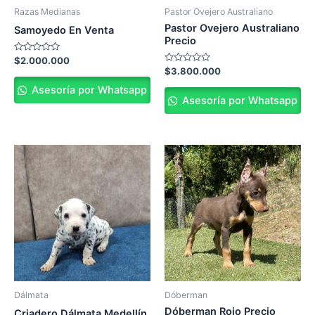
Razas Medianas
Pastor Ovejero Australiano
Pastor Ovejero Australiano
Samoyedo En Venta
Precio
Valorado
$
2.000.000
en
Valorado
$
3.800.000
0
en
de
0
Asesoría por Whatsapp
5
de
Asesoría por Whatsapp
5
Dálmata
Dóberman
Dóberman Rojo Precio
Criadero Dálmata Medellín