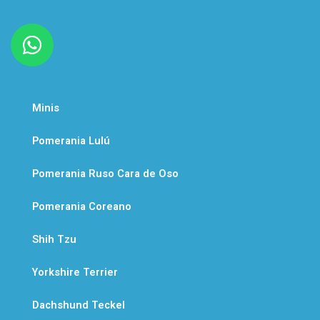
W
h
a
t
Minis
s
a
Pomerania Lulú
p
Pomerania Ruso Cara de Oso
p
Pomerania Coreano
Shih Tzu
Yorkshire Terrier
Dachshund Teckel