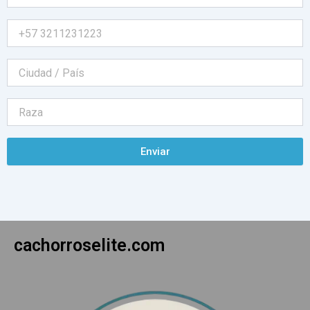
Enviar
cachorroselite.com