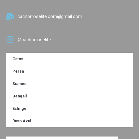
a
s
g
a
cachorroselite.com@gmail.com
r
p
a
p
@cachorroselite
m
Gatos
Persa
Siames
Bengali
Esfinge
Ruso Azul