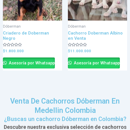
Dóberman
Dóberman
Criadero de Doberman
Cachorro Doberman Albino
Negro
en Venta
Valorado
Valorado
$
1.800.000
$
11.000.000
en
en
0
0
de
de
Asesoría por Whatsapp
Asesoría por Whatsapp
5
5
Venta De Cachorros Dóberman En
Medellin Colombia
¿Buscas un cachorro Dóberman en Colombia?
Descubre nuestra exclusiva selección de cachorros