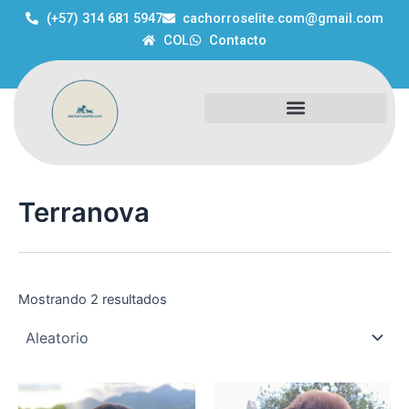
Ir
(+57) 314 681 5947
cachorroselite.com@gmail.com
al
COL
Contacto
contenido
Terranova
Mostrando 2 resultados