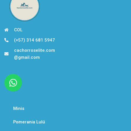
COL
(+57) 314 681 5947
cachorroselite.com
@gmail.com
W
h
a
t
Minis
s
a
Pomerania Lulú
p