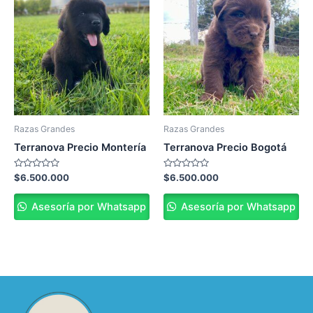
Razas Grandes
Razas Grandes
Terranova Precio Montería
Terranova Precio Bogotá
Valorado
Valorado
$
6.500.000
$
6.500.000
en
en
0
0
de
de
Asesoría por Whatsapp
Asesoría por Whatsapp
5
5